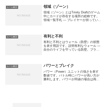
領域（ゾーン）
ルール解説
領域（ゾーン）とはTrinity Draftのゲーム
中にカードが存在する場所の総称です。
領域一覧手札 — プレイヤーが持っている
カードデッキ（山札） — まだ引いていな
いカードの束墓地 — 使用済みや破壊され
たカードが送られる場所戦場 — ...
有利と不利
ルール解説
有利と不利とはウォール（防壁）の状態
を表す用語です。説明有利なウォール —
自分のライフを守っている防壁。ブラッ
ディドライブのコストとして使われる不
利なウォール — 相手のライフを守ってい
る防壁
パワーとブレイク
ルール解説
パワー（Power）ユニットの強さを表す
数値です。バトル時にパワーが高い方が
勝利します。パワーが同値の場合は両方
破壊されます。ブレイク（Break）ユニッ
トが攻撃してライフにヒットした時に与
えるダメージ量です。ブレイクが高いほ
ど一度に多くの...