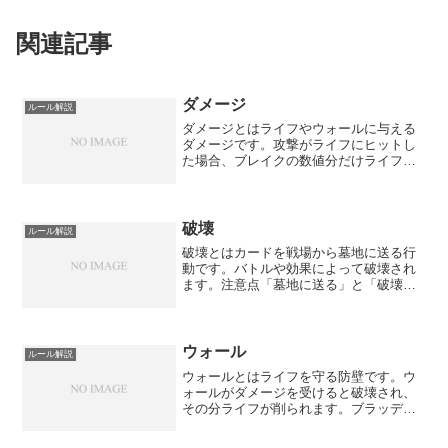
関連記事
ダメージ
ルール解説
ダメージとはライフやウォールに与える
ダメージです。攻撃がライフにヒットし
た場合、ブレイクの数値分だけライフデ
ッキからカードがめくられます。
破壊
ルール解説
破壊とはカードを戦場から墓地に送る行
動です。バトルや効果によって破壊され
ます。注意点「墓地に送る」と「破壊」
は異なります。一部のカードは「破壊さ
れない」効果を持ちますが、「墓地に送
る」効果は破壊ではないため防げませ
ん。
ウォール
ルール解説
ウォールとはライフを守る防壁です。ウ
ォールがダメージを受けると破壊され、
その分ライフが削られます。ブラッディ
ドライブは有利なウォールにダメージを
与えることで効果を発動します。