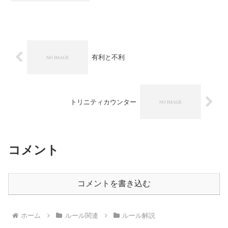
騎）。種族一覧ドラゴン — 赤・黄に多
い。高パワー・高コストの大型ユニット
が多い戦騎 — 黄・赤...
有利と不利
トリニティカウンター
コメント
コメントを書き込む
ホーム
ルール関連
ルール解説