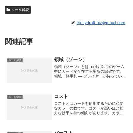
ルール解説
trinitydraft.biz@gmail.com
関連記事
領域（ゾーン）
ルール解説
領域（ゾーン）とはTrinity Draftのゲーム
中にカードが存在する場所の総称です。
領域一覧手札 — プレイヤーが持っている
カードデッキ（山札） — まだ引いていな
いカードの束墓地 — 使用済みや破壊され
たカードが送られる場所戦場 — ...
コスト
ルール解説
コストとはカードを使用するために必要
なカラーの数です。コストが高いほど強
力な効果を持つ傾向があります。カラー
条件コストとは別に、特定の色のカラー
が必要な場合があります。★マークの数
で表され、対応する色のカラーゾーンに
カードが必要です。シャド...
バースト