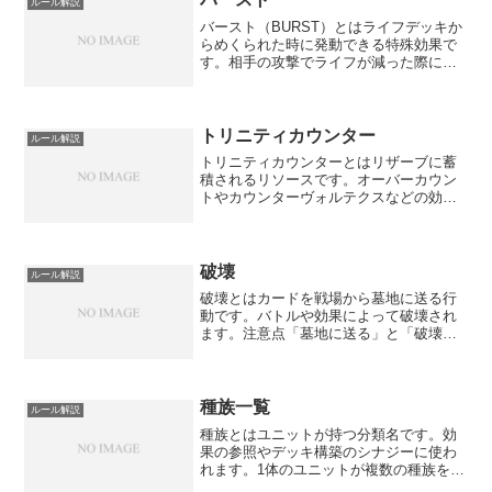
ルール解説
バースト（BURST）とはライフデッキか
らめくられた時に発動できる特殊効果で
す。相手の攻撃でライフが減った際に、
防御的な効果やカウンター効果を発動で
きます。
トリニティカウンター
ルール解説
トリニティカウンターとはリザーブに蓄
積されるリソースです。オーバーカウン
トやカウンターヴォルテクスなどの効果
の条件や消費に使われます。蓄積方法 ト
リニティカウンター +N の効果で追加 一
部のカードの登場時効果で追加消費方法
カウンターヴォ...
破壊
ルール解説
破壊とはカードを戦場から墓地に送る行
動です。バトルや効果によって破壊され
ます。注意点「墓地に送る」と「破壊」
は異なります。一部のカードは「破壊さ
れない」効果を持ちますが、「墓地に送
る」効果は破壊ではないため防げませ
ん。
種族一覧
ルール解説
種族とはユニットが持つ分類名です。効
果の参照やデッキ構築のシナジーに使わ
れます。1体のユニットが複数の種族を持
つことがあります（例：ドラゴン/戦