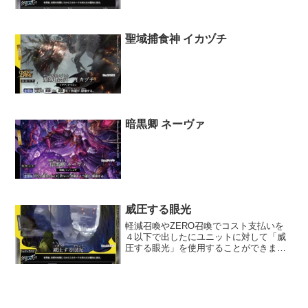
聖域捕食神 イカヅチ
暗黒卿 ネーヴァ
威圧する眼光
軽減召喚やZERO召喚でコスト支払いを
４以下で出したにユニットに対して「威
圧する眼光」を使用することができます
か。コストは、カードの左上に書かれた
数値なのでできません。testwikitestwiki
本文コンボクイックオーラを持つユニッ
トや...