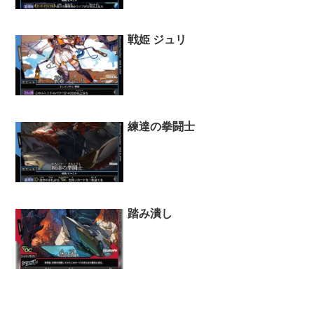
戦姫 ジュリ
練達の拳闘士
踏み潰し