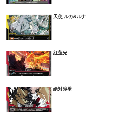
天使 ルカ&ルナ
紅蓮光
絶対障壁