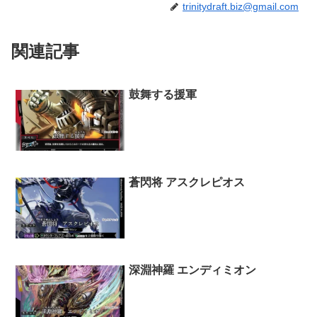
trinitydraft.biz@gmail.com
関連記事
鼓舞する援軍
蒼閃将 アスクレピオス
深淵神羅 エンディミオン