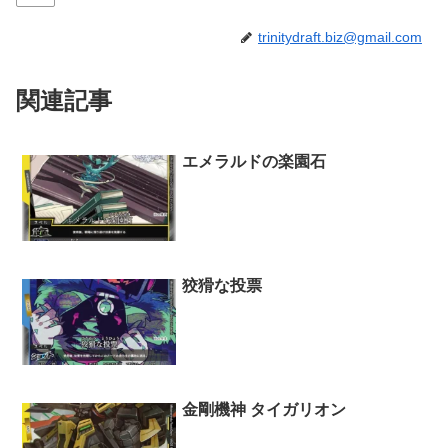
trinitydraft.biz@gmail.com
関連記事
エメラルドの楽園石
狡猾な投票
金剛機神 タイガリオン