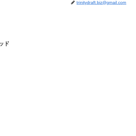
trinitydraft.biz@gmail.com
ッド