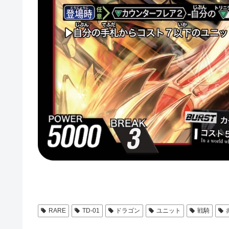
RARE
TD-01
ドラゴン
ユニット
戦騎