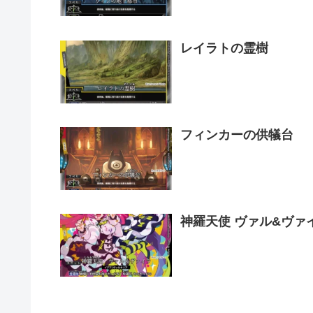
レイラトの霊樹
フィンカーの供犠台
神羅天使 ヴァル&ヴァ