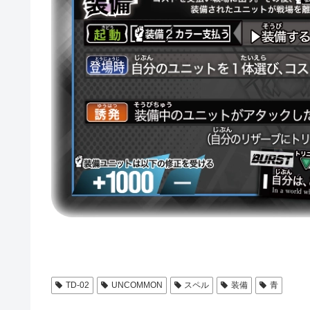
TD-02
UNCOMMON
スペル
装備
青