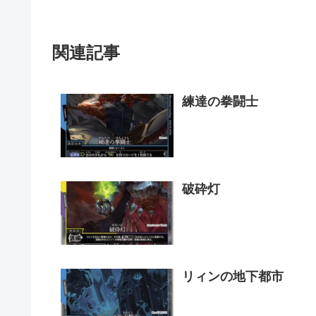
関連記事
練達の拳闘士
破砕灯
リィンの地下都市