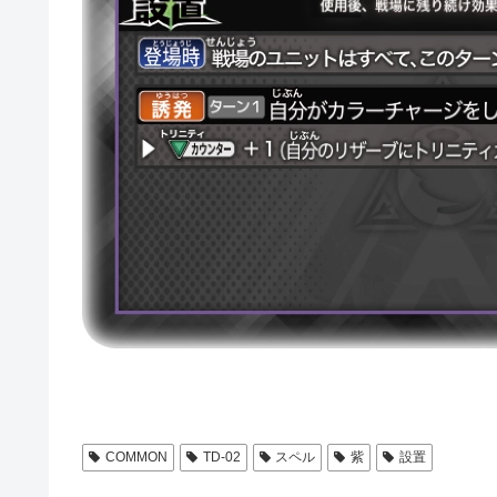
COMMON
TD-02
スペル
紫
設置