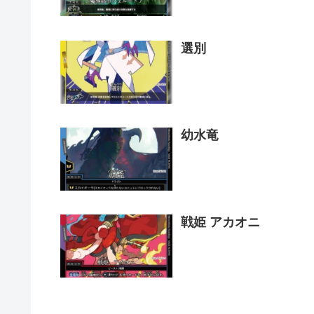
選別
幼水竜
戦姫 アカオニ