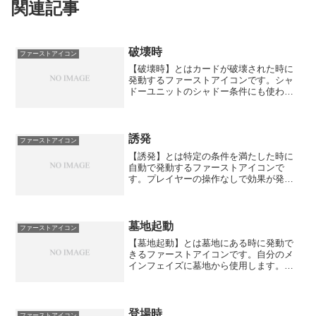
関連記事
破壊時
ファーストアイコン
【破壊時】とはカードが破壊された時に
発動するファーストアイコンです。シャ
ドーユニットのシャドー条件にも使われ
ます。
誘発
ファーストアイコン
【誘発】とは特定の条件を満たした時に
自動で発動するファーストアイコンで
す。プレイヤーの操作なしで効果が発生
します。特徴条件を満たすと強制的に発
動ライフイーターなど他のキーワードと
組み合わされることが多い
墓地起動
ファーストアイコン
【墓地起動】とは墓地にある時に発動で
きるファーストアイコンです。自分のメ
インフェイズに墓地から使用します。特
徴墓地にいる状態で使用手札に戻す効果
や、墓地から召喚する効果が多いブラッ
ディドライブなどのコストを要求される
ことがある
登場時
ファーストアイコン