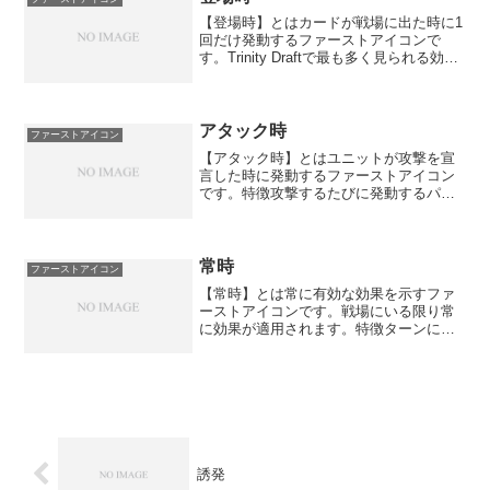
【登場時】とはカードが戦場に出た時に1
回だけ発動するファーストアイコンで
す。Trinity Draftで最も多く見られる効果
タイミングです。特徴召喚・神羅召喚・
効果で戦場に出た時に発動1回限りの強力
な効果が多いカードドロー、破壊、サー
チなど...
アタック時
ファーストアイコン
【アタック時】とはユニットが攻撃を宣
言した時に発動するファーストアイコン
です。特徴攻撃するたびに発動するパワ
ー上昇やドローなどの追加効果が多いク
イックオーラと組み合わせると召喚ター
ンから発動可能
常時
ファーストアイコン
【常時】とは常に有効な効果を示すファ
ーストアイコンです。戦場にいる限り常
に効果が適用されます。特徴ターンに関
係なく常に有効パワー修正や能力付与な
どの永続効果が多いユニットが戦場を離
れると効果は失われる
誘発