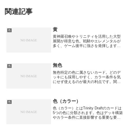
関連記事
黄
色
黄神羅召喚やトリニティを活用した大型
展開が得意な色。戦騎やエレメンタルが
多く、ゲーム後半に強さを発揮します。
得意な戦術神羅召喚チェーンでの大型展
開トリニティカウンター蓄積軽減召喚に
よる効率的な展開
無色
色
無色特定の色に属さないカード。どのデ
ッキにも採用しやすく、カラー条件を気
にせず使えるのが最大の利点です。関連
能力ドラゴンを含む種族
色（カラー）
色
色（カラー）とはTrinity Draftのカードは
5つの色に分類されます。色はデッキ構築
やカラー条件に直接影響する重要な要素
です。色の種類赤 — 攻撃的なユニットと
ブラッディドライブが得意。ドラゴンや