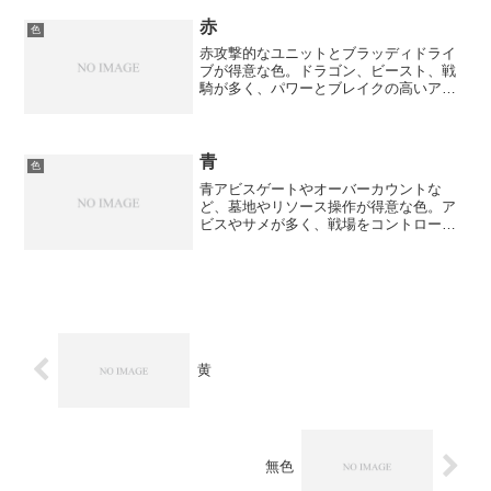
ビーストが多い青 — アビスゲートやオ...
赤
色
赤攻撃的なユニットとブラッディドライ
ブが得意な色。ドラゴン、ビースト、戦
騎が多く、パワーとブレイクの高いアタ
ッカーが豊富です。得意な戦術ブラッデ
ィドライブによるリスク＆リターン神羅
召喚での大型ユニット展開バッドオーラ
による相討ち戦法
青
色
青アビスゲートやオーバーカウントな
ど、墓地やリソース操作が得意な色。ア
ビスやサメが多く、戦場をコントロール
する戦術に長けています。得意な戦術ア
ビスゲートによる墓地活用オーバーカウ
ントでの条件付き強化サメシナジーの独
自展開
黄
無色