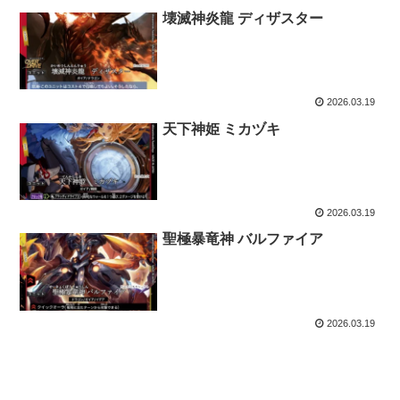
壊滅神炎龍 ディザスター
2026.03.19
天下神姫 ミカヅキ
2026.03.19
聖極暴竜神 バルファイア
2026.03.19