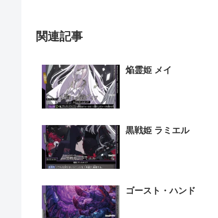
関連記事
焔霊姫 メイ
黒戦姫 ラミエル
ゴースト・ハンド