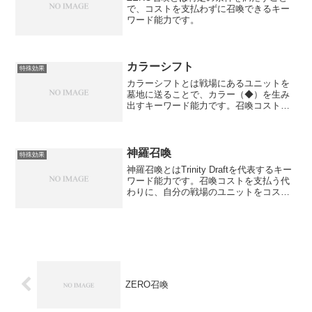
で、コストを支払わずに召喚できるキー
ワード能力です。
カラーシフト
特殊効果
カラーシフトとは戦場にあるユニットを
墓地に送ることで、カラー（◆）を生み
出すキーワード能力です。召喚コストの
支払いを助けます。
神羅召喚
特殊効果
神羅召喚とはTrinity Draftを代表するキー
ワード能力です。召喚コストを支払う代
わりに、自分の戦場のユニットをコスト
の合計が指定された数値になるように選
び、その上に重ねて召喚できます。基本
ルールコストの合計がちょうど指定値に
なるよう...
ZERO召喚