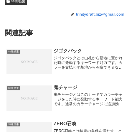
特殊効果
trinitydraft.biz@gmail.com
関連記事
ジゴクバック
特殊効果
ジゴクバックとは山札から墓地に置かれ
た時に発動するキーワード能力です。カ
ラーを支払わず墓地から召喚できるな
ど、予期せぬタイミングでの展開が可能
です。
鬼チャージ
特殊効果
鬼チャージとはこのカードでカラーチャ
ージをした時に発動するキーワード能力
です。通常のカラーチャージに追加効果
がつきます。
ZERO召喚
特殊効果
ZERO召喚とは特定の条件を満たすこと